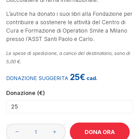
STUDENT PROGRAMS
L’autrice ha donato i suoi libri alla Fondazione per
contribuire a sostenere le attività del Centro di
DIVENTA VOLONTARIO
Cura e Formazione di Operation Smile a Milano
PRIVACY POLICY
presso l’ASST Santi Paolo e Carlo.
ISCRIVITI ALLA NEWSLETTER
Le spese di spedizione, a carico del destinatario, sono di
5,00 €.
AZIENDE
25€
DONAZIONE SUGGERITA
cad.
Donazione (€)
Libro
DONA ORA
di