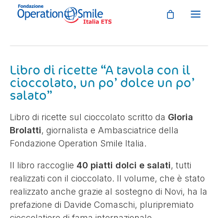
CHI SIAMO
Libro di ricette “A tavola con il
cioccolato, un po’ dolce un po’
COSA FACCIAMO
salato”
COSA PUOI FARE TU
Libro di ricette sul cioccolato scritto da
Gloria
STORIE E TESTIMONIANZE
Brolatti
, giornalista e Ambasciatrice della
Fondazione Operation Smile Italia.
NEWS & EVENTI
Il libro raccoglie
40 piatti dolci e salati
, tutti
DONA ORA
realizzati con il cioccolato. Il volume, che è stato
realizzato anche grazie al sostegno di Novi, ha la
prefazione di Davide Comaschi, pluripremiato
LABIOPALATOSCHISI
cioccolatiere di fama internazionale.