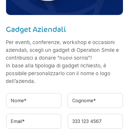
STUDENT PROGRAMS
DIVENTA VOLONTARIO
Gadget Aziendali
PRIVACY POLICY
Per eventi, conferenze, workshop e occasioni
ISCRIVITI ALLA NEWSLETTER
aziendali, scegli un gadget di Operation Smile e
contribuisci a donare “nuovi sorrisi”!
In base alla tipologia di gadget richiesto, è
AZIENDE
possibile personalizzarlo con il nome o logo
dell’azienda.
N
C
o
o
m
g
e
n
E
T
*
o
m
e
m
a
l