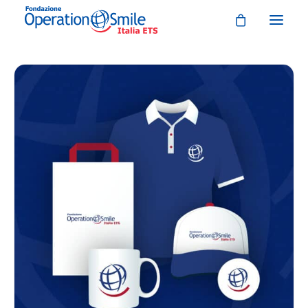
CHI SIAMO
COSA FACCIAMO
COSA PUOI FARE TU
STORIE E TESTIMONIANZE
NEWS & EVENTI
DONA ORA
LABIOPALATOSCHISI