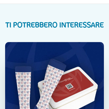
o
n
e
*
TI POTREBBERO INTERESSARE