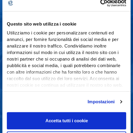
Questo sito web utilizza i cookie
Utilizziamo i cookie per personalizzare contenuti ed
annunci, per fornire funzionalità dei social media e per
37
analizzare il nostro traffico. Condividiamo inoltre
informazioni sul modo in cui utilizza il nostro sito con i
I paesi in cui abbiamo operato
nostri partner che si occupano di analisi dei dati web,
pubblicità e social media, i quali potrebbero combinarle
con altre informazioni che ha fornito loro o che hanno
raccolto dal suo utilizzo dei loro servizi. Acconsenta ai
nostri cookie se continua ad utilizzare il nostro sito web.
Per saperne di più consulta la nostra
cookie policy
Impostazioni
I pazienti che hanno ricevuto assistenza
chirurgica e cure multi-specialistiche
Accetta tutti i cookie