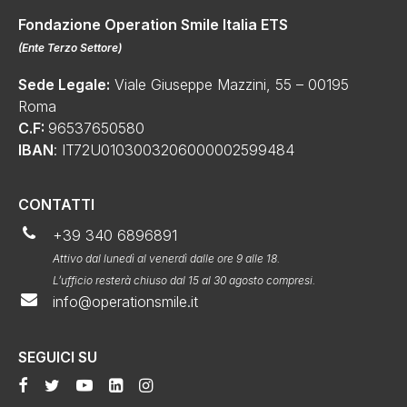
Fondazione Operation Smile Italia ETS
(
Ente Terzo Settore
)
Sede Legale:
Viale Giuseppe Mazzini, 55 – 00195
Roma
C.F:
96537650580
IBAN
: IT72U0103003206000002599484
CONTATTI
+39 340 6896891
Attivo dal lunedì al venerdì dalle ore 9 alle 18.
L’ufficio resterà chiuso dal 15 al 30 agosto compresi.
info@operationsmile.it
SEGUICI SU