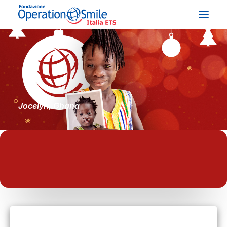
CHI SIAMO
COSA FACCIAMO
Jocelyn, Ghana
COSA PUOI FARE TU
STORIE E TESTIMONIANZE
NEWS & EVENTI
DONA ORA