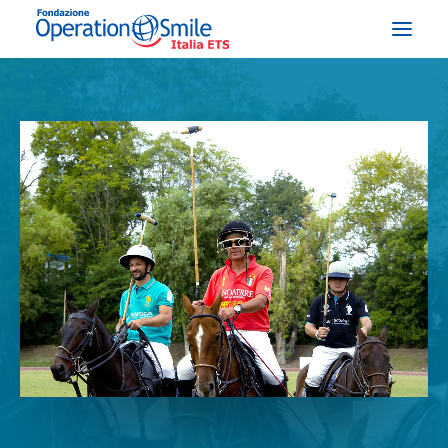
CHI SIAMO
COSA FACCIAMO
COSA PUOI FARE TU
STORIE E TESTIMONIANZE
NEWS & EVENTI
DONA ORA
LABIOPALATOSCHISI