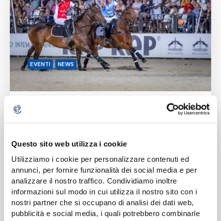
EVENTI
NEWS
Polo e solidarietà: a Piazza
di Siena una serata
Questo sito web utilizza i cookie
speciale a sostegno dei
programmi medici di
Utilizziamo i cookie per personalizzare contenuti ed
annunci, per fornire funzionalità dei social media e per
Operation Smile
analizzare il nostro traffico. Condividiamo inoltre
informazioni sul modo in cui utilizza il nostro sito con i
Lo scorso 28 maggio abbiamo vissuto
nostri partner che si occupano di analisi dei dati web,
una piacevole serata nel suggestivo
pubblicità e social media, i quali potrebbero combinarle
Giardino Polo di Villa…