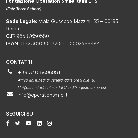
Fondazione Operation Smile Italia ETS
(
Ente Terzo Settore
)
Sede Legale:
Viale Giuseppe Mazzini, 55 – 00195
Roma
C.F:
96537650580
IBAN
: IT72U0103003206000002599484
CONTATTI
+39 340 6896891
Attivo dal lunedì al venerdì dalle ore 9 alle 18.
L’ufficio resterà chiuso dal 15 al 30 agosto compresi.
info@operationsmile.it
SEGUICI SU