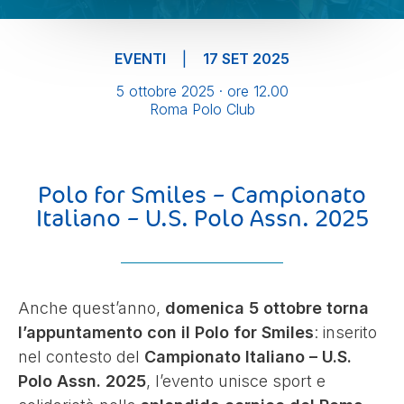
STUDENT PROGRAMS
EVENTI
|
17 SET 2025
DIVENTA VOLONTARIO
5 ottobre 2025 · ore 12.00
PRIVACY POLICY
Roma Polo Club
ISCRIVITI ALLA NEWSLETTER
Polo for Smiles – Campionato
AZIENDE
Italiano – U.S. Polo Assn. 2025
Anche quest’anno,
domenica 5 ottobre torna
l’appuntamento con il Polo for Smiles
: inserito
nel contesto del
Campionato Italiano – U.S.
Polo Assn. 2025
, l’evento unisce sport e