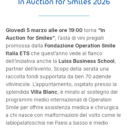
In Auction for Smiles 2026
STUDENT PROGRAMS
DIVENTA VOLONTARIO
Giovedì 5 marzo alle ore 19:00
torna
“In
PRIVACY POLICY
Auction for Smiles”
, l’asta di vini pregiati
promossa dalla
Fondazione Operation Smile
ISCRIVITI ALLA NEWSLETTER
Italia ETS
che quest’anno vede al fianco
dell’iniziativa anche la
Luiss Business School
,
AZIENDE
partner dell’evento. Scopo della serata una
raccolta fondi supportata da ben 70 aziende
vitivinicole. L’appuntamento, ospitato presso la
splendida
Villa Blanc
, è mirato al sostegno dei
programmi medici internazionali di Operation
Smile per offrire assistenza medica e chirurgica
a chi nasce con malformazioni del volto come le
labiopalatoschisi nei Paesi a basso e medio