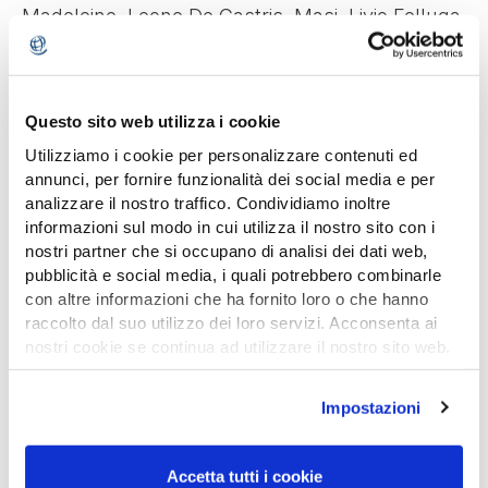
Madeleine, Leone De Castris, Masi, Livio Felluga,
Il Mosnel, Cantina Tramin, Ambrogio e Giovanni
Folonari, Podere San Cristoforo, Azienda
Agricola Michele Satta, Tenuta Setteponti,
Questo sito web utilizza i cookie
Tenuta di Valgiano, Castello di Tassarolo,
Utilizziamo i cookie per personalizzare contenuti ed
Castello di Volpaia, Esterina Centrella,
annunci, per fornire funzionalità dei social media e per
Schiopetto, Zenato, Cos Vittoria, ColleMassari,
analizzare il nostro traffico. Condividiamo inoltre
Badia a Coltibuono, Tormaresca, Coletti Conti,
informazioni sul modo in cui utilizza il nostro sito con i
Col d’Orcia, Cantina Petra Nevara, Luciano
nostri partner che si occupano di analisi dei dati web,
pubblicità e social media, i quali potrebbero combinarle
Ercolino.
con altre informazioni che ha fornito loro o che hanno
raccolto dal suo utilizzo dei loro servizi. Acconsenta ai
Info e prenotazioni (prenotazione obbligatoria):
nostri cookie se continua ad utilizzare il nostro sito web.
eventi@operationsmile.it
Per saperne di più consulta la nostra
cookie policy
Impostazioni
ISCRIVITI ALL’EVENTO
Accetta tutti i cookie