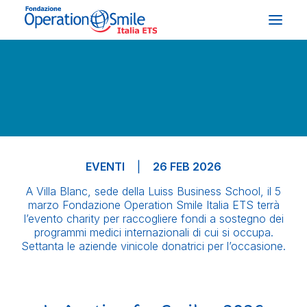
CHI SIAMO
COSA FACCIAMO
COSA PUOI FARE TU
EVENTI
|
26 FEB 2026
STORIE E TESTIMONIANZE
A Villa Blanc, sede della Luiss Business School, il 5
NEWS & EVENTI
marzo Fondazione Operation Smile Italia ETS terrà
l’evento charity per raccogliere fondi a sostegno dei
programmi medici internazionali di cui si occupa.
DONA ORA
Settanta le aziende vinicole donatrici per l’occasione.
LABIOPALATOSCHISI