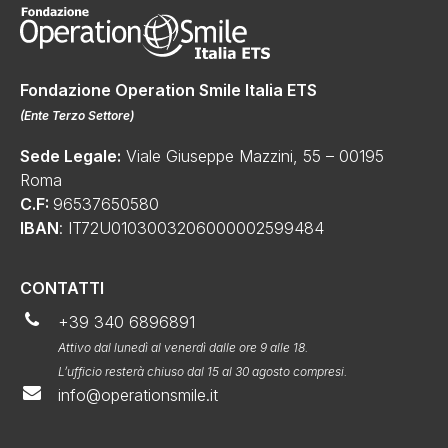
Fondazione Operation Smile Italia ETS
(
Ente Terzo Settore
)
Sede Legale:
Viale Giuseppe Mazzini, 55 – 00195
Roma
C.F:
96537650580
IBAN
: IT72U0103003206000002599484
CONTATTI
+39 340 6896891
Attivo dal lunedì al venerdì dalle ore 9 alle 18.
L’ufficio resterà chiuso dal 15 al 30 agosto compresi.
info@operationsmile.it