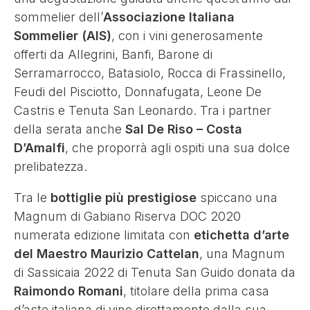
sommelier dell’
Associazione Italiana
Sommelier (AIS)
, con i vini generosamente
offerti da Allegrini, Banfi, Barone di
Serramarrocco, Batasiolo, Rocca di Frassinello,
Feudi del Pisciotto, Donnafugata, Leone De
Castris e Tenuta San Leonardo. Tra i partner
della serata anche
Sal De Riso – Costa
D’Amalfi
, che proporrà agli ospiti una sua dolce
prelibatezza.
Tra le
bottiglie più prestigiose
spiccano una
Magnum di Gabiano Riserva DOC 2020
numerata edizione limitata con
etichetta d’arte
del Maestro Maurizio Cattelan
, una Magnum
di Sassicaia 2022 di Tenuta San Guido donata da
Raimondo Romani
, titolare della prima casa
d’aste italiana di vino direttamente dalla sua