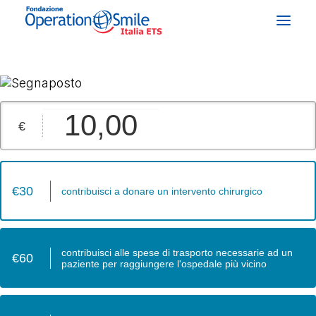
CHI SIAMO
COSA FACCIAMO
€
COSA PUOI FARE TU
STORIE E TESTIMONIANZE
contribuisci a donare un intervento chirurgico
NEWS & EVENTI
DONA ORA
contribuisci alle spese di trasporto necessarie ad un
paziente per raggiungere l'ospedale più vicino
LABIOPALATOSCHISI