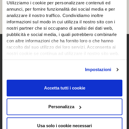
ISCRIVITI ALLA NEWSLETTER
Utilizziamo i cookie per personalizzare contenuti ed
annunci, per fornire funzionalità dei social media e per
analizzare il nostro traffico. Condividiamo inoltre
informazioni sul modo in cui utilizza il nostro sito con i
nostri partner che si occupano di analisi dei dati web,
pubblicità e social media, i quali potrebbero combinarle
con altre informazioni che ha fornito loro o che hanno
raccolto dal suo utilizzo dei loro servizi. Acconsenta ai
nostri cookie se continua ad utilizzare il nostro sito web.
Per saperne di più consulta la nostra
cookie policy
Impostazioni
Fondazione Operation Smile Italia ETS
(
Ente Terzo Settore
)
Accetta tutti i cookie
Sede Legale:
Viale Giuseppe Mazzini, 55 – 00195
Roma
Personalizza
C.F:
96537650580
IBAN
: IT72U0103003206000002599484
Usa solo i cookie necessari